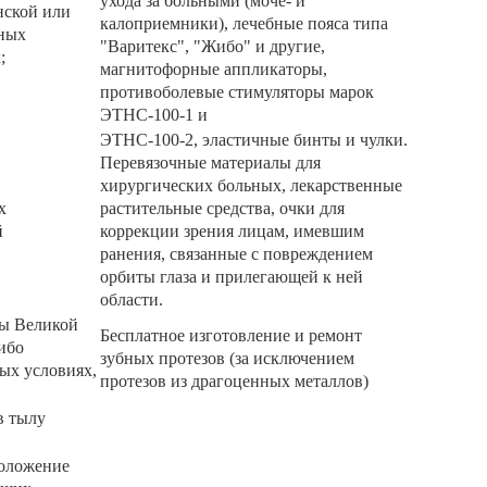
ухода за больными (моче- и
нской или
калоприемники), лечебные пояса типа
ьных
"Варитекс", "Жибо" и другие,
;
магнитофорные аппликаторы,
противоболевые стимуляторы марок
ЭТНС-100-1 и
ЭТНС-100-2, эластичные бинты и чулки.
Перевязочные материалы для
хирургических больных, лекарственные
х
растительные средства, очки для
й
коррекции зрения лицам, имевшим
ранения, связанные с повреждением
орбиты глаза и прилегающей к ней
области.
ды Великой
Бесплатное изготовление и ремонт
ибо
зубных протезов (за исключением
ных условиях,
протезов из драгоценных металлов)
в тылу
положение