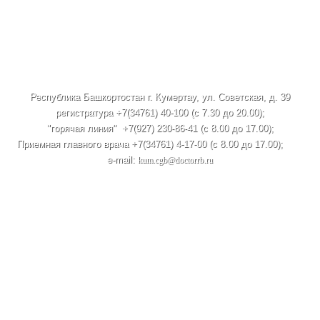
Республика Башкортостан г. Кумертау, ул. Советская, д. 39
регистратура +7(34761) 40-100 (c 7.30 до 20.00);
"горячая линия" +7(927) 230-86-41 (с 8.00 до 17.00);
Приемная главного врача +7(34761) 4-17-00 (с 8.00 до 17.00);
e-mail:
kum.cgb@doctorrb.ru