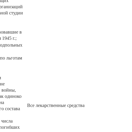
ющих
организаций
ьной студии
вовавшие в
1945 г.;
 подпольных
по льготам
и
 не
й войны,
ак одиноко
на
Все лекарственные средства
го состава
 числа
 погибших