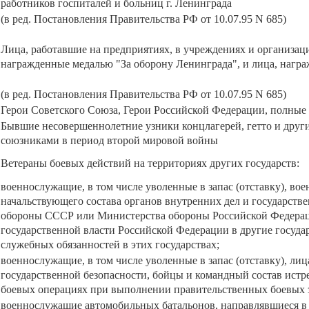
работников госпиталей и больниц г. Ленинграда
(в ред. Постановления Правительства РФ от 10.07.95 N 685)
Лица, работавшие на предприятиях, в учреждениях и организациях
награжденные медалью "За оборону Ленинграда", и лица, нагр
(в ред. Постановления Правительства РФ от 10.07.95 N 685)
Герои Советского Союза, Герои Российской Федерации, полные
Бывшие несовершеннолетние узники концлагерей, гетто и друг
союзниками в период второй мировой войны
Ветераны боевых действий на территориях других государств:
военнослужащие, в том числе уволенные в запас (отставку), во
начальствующего состава органов внутренних дел и государств
обороны СССР или Министерства обороны Российской Федераци
государственной власти Российской Федерации в другие госуда
служебных обязанностей в этих государствах;
военнослужащие, в том числе уволенные в запас (отставку), ли
государственной безопасности, бойцы и командный состав истре
боевых операциях при выполнении правительственных боевых зад
военнослужащие автомобильных батальонов, направлявшиеся в А