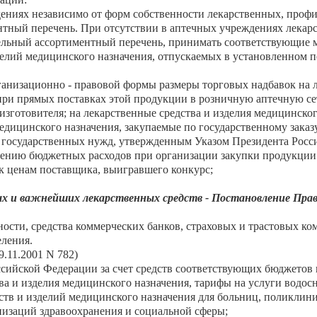
ениях независимо от форм собственности лекарственных, профи
нтный перечень. При отсутствии в аптечных учреждениях лекар
тельный ассортиментный перечень, принимать соответствующие 
делий медицинского назначения, отпускаемых в установленном п
рганизационно - правовой формы размеры торговых надбавок на 
при прямых поставках этой продукции в розничную аптечную сет
зготовителя; на лекарственные средства и изделия медицинског
медицинского назначения, закупаемые по государственному заказ
я государственных нужд, утвержденным Указом Президента Росси
ению бюджетных расходов при организации закупки продукции 
- к ценам поставщика, выигравшего конкурс;
х и важнейших лекарственных средств - Постановление Прав
ости, средства коммерческих банков, страховых и трастовых ко
ления.
9.11.2001 N 782)
оссийской Федерации за счет средств соответствующих бюджетов
а и изделия медицинского назначения, тарифы на услуги водос
ств и изделий медицинского назначения для больниц, поликлин
анизаций здравоохранения и социальной сферы;