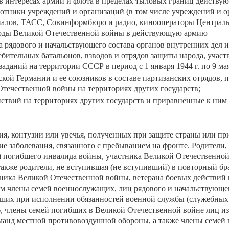
в интересах армии и флота в пределах тыловых границ действу
ботники учреждений и организаций (в том числе учреждений и 
урналов, ТАСС, Совинформбюро и радио, кинооператоры Централ
годы Великой Отечественной войны в действующую армию
ца рядового и начальствующего состава органов внутренних дел и
ебительных батальонов, взводов и отрядов защиты народа, участ
аний на территории СССР в период с 1 января 1944 г. по 9 мая 
кой Германии и ее союзников в составе партизанских отрядов,
течественной войны на территориях других государств;
твий на территориях других государств и приравненные к ним 
я, контузии или увечья, полученных при защите страны или пр
е заболевания, связанного с пребыванием на фронте. Родители,
г) погибшего инвалида войны, участника Великой Отечественно
 также родители, не вступившая (не вступивший) в повторный бр
ика Великой Отечественной войны, ветерана боевых действий 
ам члены семей военнослужащих, лиц рядового и начальствующе
ибших при исполнении обязанностей военной службы (служебных
, члены семей погибших в Великой Отечественной войне лиц из
манд местной противовоздушной обороны, а также члены семей