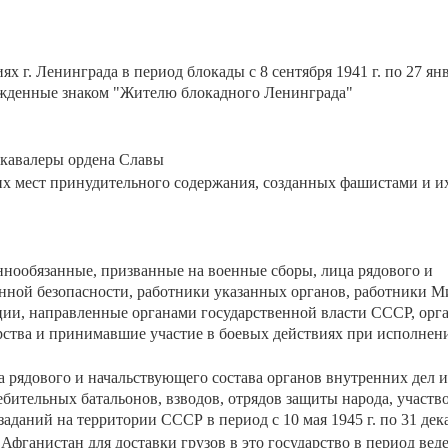
 г. Ленинграда в период блокады с 8 сентября 1941 г. по 27 янв
ажденные знаком "Жителю блокадного Ленинграда"
 кавалеры ордена Славы
их мест принудительного содержания, созданных фашистами и и
еннообязанные, призванные на военные сборы, лица рядового и
енной безопасности, работники указанных органов, работники М
и, направленные органами государственной власти СССР, орг
рства и принимавшие участие в боевых действиях при исполнен
ца рядового и начальствующего состава органов внутренних дел и
бительных батальонов, взводов, отрядов защиты народа, участв
аний на территории СССР в период с 10 мая 1945 г. по 31 декаб
фганистан для доставки грузов в это государство в период вед