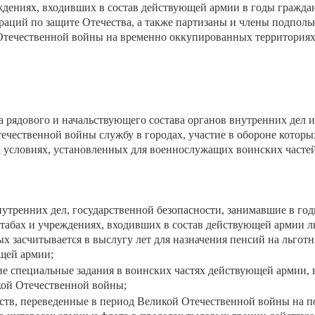
ждениях, входивших в состав действующей армии в годы гражда
раций по защите Отечества, а также партизаны и члены подпол
Отечественной войны на временно оккупированных территориях
ца рядового и начальствующего состава органов внутренних дел и
ечественной войны службу в городах, участие в обороне которы
ых условиях, установленных для военнослужащих воинских часте
нутренних дел, государственной безопасности, занимавшие в го
табах и учреждениях, входивших в состав действующей армии л
ых засчитывается в выслугу лет для назначения пенсий на льгот
щей армии;
ие специальные задания в воинских частях действующей армии, 
кой Отечественной войны;
мств, переведенные в период Великой Отечественной войны на 