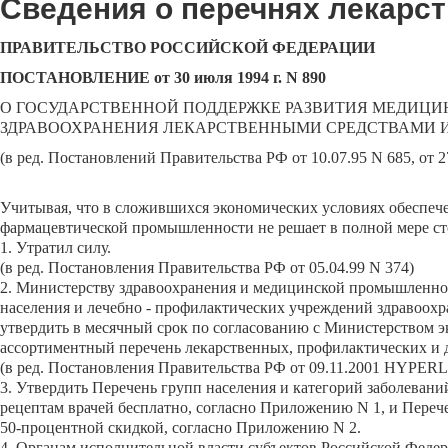
Сведения о перечнях лекарс
ПРАВИТЕЛЬСТВО РОССИЙСКОЙ ФЕДЕРАЦИИ
ПОСТАНОВЛЕНИЕ от 30 июля 1994 г. N 890
О ГОСУДАРСТВЕННОЙ ПОДДЕРЖКЕ РАЗВИТИЯ МЕДИЦ
ЗДРАВООХРАНЕНИЯ ЛЕКАРСТВЕННЫМИ СРЕДСТВАМИ 
(в ред. Постановлений Правительства РФ от 10.07.95 N 685, от 27.
Учитывая, что в сложившихся экономических условиях обеспече
фармацевтической промышленности не решает в полной мере сто
1. Утратил силу.
(в ред. Постановления Правительства РФ от 05.04.99 N 374)
2. Министерству здравоохранения и медицинской промышленнос
населения и лечебно - профилактических учреждений здравоохр
утвердить в месячный срок по согласованию с Министерством 
ассортиментный перечень лекарственных, профилактических и д
(в ред. Постановления Правительства РФ от 09.11.2001 HYPER
3. Утвердить Перечень групп населения и категорий заболевани
рецептам врачей бесплатно, согласно Приложению N 1, и Перече
50-процентной скидкой, согласно Приложению N 2.
4. Органам исполнительной власти субъектов Российской Феде