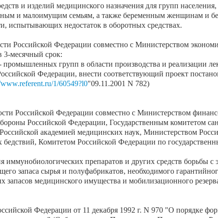
едств и изделий медицинского назначения для групп населения,
етным и малоимущим семьям, а также беременным женщинам и б
и, испытывающих недостаток в оборотных средствах.
сти Российской Федерации совместно с Министерством эконом
 3-месячный срок:
- промышленных групп в области производства и реализации ле
Российской Федерации, внести соответствующий проект постано
//www.referent.ru/1/60549?l0
"09.11.2001 N 782)
ости Российской Федерации совместно с Министерством финан
бороны Российской Федерации, Государственным комитетом сан
Российской академией медицинских наук, Министерством Росси
бедствий, Комитетом Российской Федерации по государственным
я иммунобиологических препаратов и других средств борьбы с 
его запаса сырья и полуфабрикатов, необходимого гарантийного
х запасов медицинского имущества и мобилизационного резерв
сийской Федерации от 11 декабря 1992 г. N 970 "О порядке фор