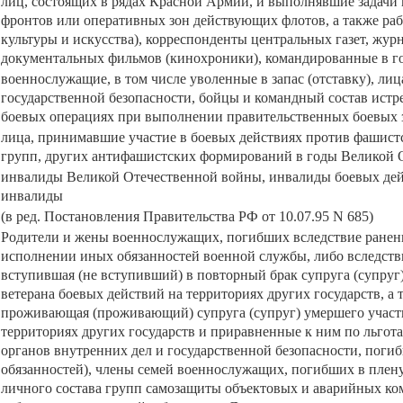
лиц, состоящих в рядах Красной Армии, и выполнявшие задачи 
фронтов или оперативных зон действующих флотов, а также ра
культуры и искусства), корреспонденты центральных газет, ж
документальных фильмов (кинохроники), командированные в 
военнослужащие, в том числе уволенные в запас (отставку), ли
государственной безопасности, бойцы и командный состав истр
боевых операциях при выполнении правительственных боевых зад
лица, принимавшие участие в боевых действиях против фашистс
групп, других антифашистских формирований в годы Великой О
инвалиды Великой Отечественной войны, инвалиды боевых дейс
инвалиды
(в ред. Постановления Правительства РФ от 10.07.95 N 685)
Родители и жены военнослужащих, погибших вследствие ранени
исполнении иных обязанностей военной службы, либо вследстви
вступившая (не вступивший) в повторный брак супруга (супру
ветерана боевых действий на территориях других государств, а
проживающая (проживающий) супруга (супруг) умершего участн
территориях других государств и приравненные к ним по льгот
органов внутренних дел и государственной безопасности, пог
обязанностей), члены семей военнослужащих, погибших в плену
личного состава групп самозащиты объектовых и аварийных ко