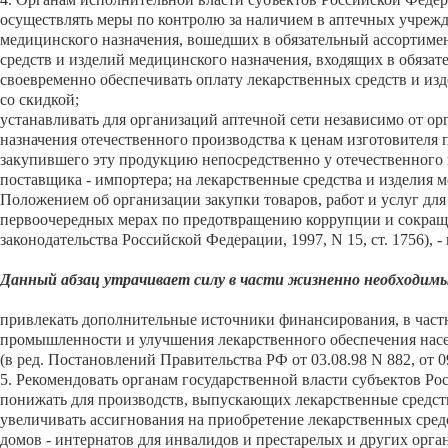
осуществлять меры по контролю за наличием в аптечных учрежд
медицинского назначения, вошедших в обязательный ассортиме
средств и изделий медицинского назначения, входящих в обяза
своевременно обеспечивать оплату лекарственных средств и из
со скидкой;
устанавливать для организаций аптечной сети независимо от о
назначения отечественного производства к ценам изготовителя 
закупившего эту продукцию непосредственно у отечественного и
поставщика - импортера; на лекарственные средства и изделия 
Положением об организации закупки товаров, работ и услуг дл
первоочередных мерах по предотвращению коррупции и сокращ
законодательства Российской Федерации, 1997, N 15, ст. 1756), 
Данный абзац утрачивает силу в части жизненно необходимы
привлекать дополнительные источники финансирования, в частн
промышленности и улучшения лекарственного обеспечения насе
(в ред. Постановлений Правительства РФ от 03.08.98 N 882, от 0
5. Рекомендовать органам государственной власти субъектов Р
понижать для производств, выпускающих лекарственные средств
увеличивать ассигнования на приобретение лекарственных сред
домов - интернатов для инвалидов и престарелых и других орг