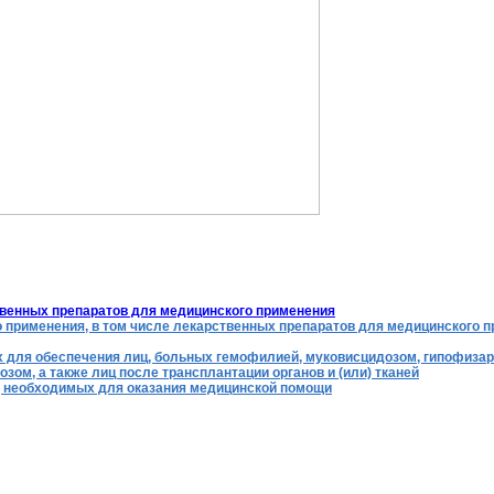
венных препаратов для медицинского применения
о применения, в том числе лекарственных препаратов для медицинского
х для обеспечения лиц, больных гемофилией, муковисцидозом, гипофиза
ом, а также лиц после трансплантации органов и (или) тканей
, необходимых для оказания медицинской помощи