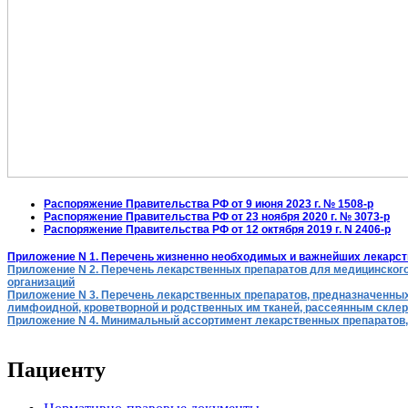
Распоряжение Правительства РФ от 9 июня 2023 г. № 1508-р
Распоряжение Правительства РФ от 23 ноября 2020 г. № 3073-р
Распоряжение Правительства РФ от 12 октября 2019 г. N 2406-р
Приложение N 1. Перечень жизненно необходимых и важнейших лекарст
Приложение N 2. Перечень лекарственных препаратов для медицинског
организаций
Приложение N 3. Перечень лекарственных препаратов, предназначенны
лимфоидной, кроветворной и родственных им тканей, рассеянным склероз
Приложение N 4. Минимальный ассортимент лекарственных препаратов
Пациенту