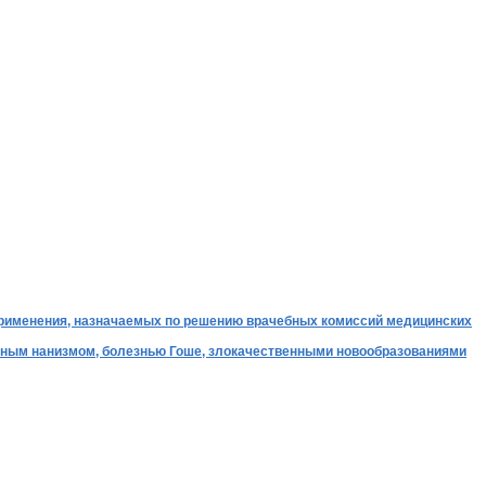
 применения, назначаемых по решению врачебных комиссий медицинских
рным нанизмом, болезнью Гоше, злокачественными новообразованиями