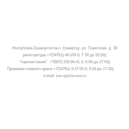
Республика Башкортостан г. Кумертау, ул. Советская, д. 39
регистратура +7(34761) 40-100 (c 7.30 до 20.00);
"горячая линия" +7(927) 230-86-41 (с 8.00 до 17.00);
Приемная главного врача +7(34761) 4-17-00 (с 8.00 до 17.00);
e-mail:
kum.cgb@doctorrb.ru