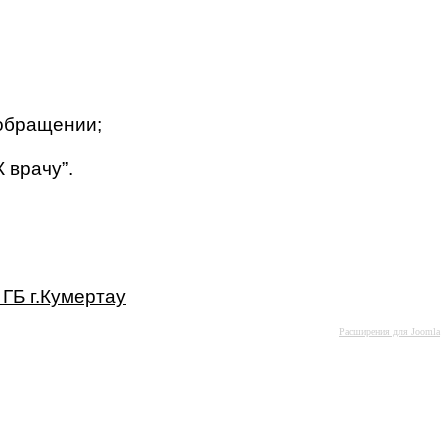
 обращении;
 врачу”.
 ГБ г.Кумертау
Расширения для Joomla