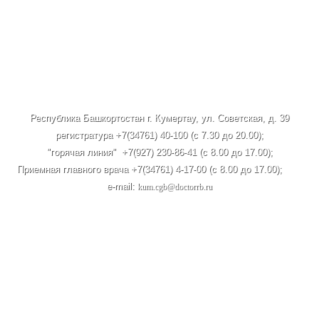
Республика Башкортостан г. Кумертау, ул. Советская, д. 39
регистратура +7(34761) 40-100 (c 7.30 до 20.00);
"горячая линия" +7(927) 230-86-41 (с 8.00 до 17.00);
Приемная главного врача +7(34761) 4-17-00 (с 8.00 до 17.00);
e-mail:
kum.cgb@doctorrb.ru